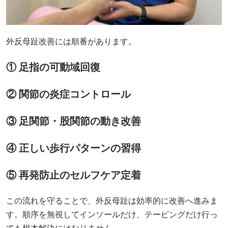
外反母趾改善には順番があります。
① 足指の可動域回復
② 関節の炎症コントロール
③ 足関節・股関節の動き改善
④ 正しい歩行パターンの習得
⑤ 再発防止のセルフケア定着
この流れを守ることで、外反母趾は効率的に改善へ進みま
す。順序を無視してインソールだけ、テーピングだけ行っ