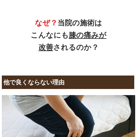
なぜ？
当院の
施術は
こんなにも
膝の痛みが
改善
されるのか？
他で良くならない理由